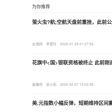
为你推荐
萤火虫?航;空航天盘前重挫，此前
台海网
李慧玲
2026-01-29 01:27:56
花旗中<国>银联资格被终止 此前刚
直播吧
吴小莉
2026-02-07 14:02:56
美.元指数小幅反弹，短期维持区间