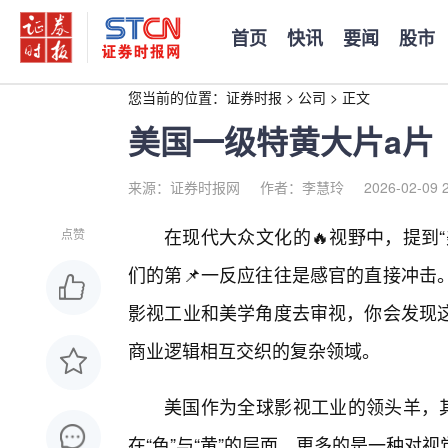
首页
快讯
要闻
股市
您当前的位置：
证券时报
>
公司
>
正文
美国一级特黄大片a片
来源：证券时报网
作者：李慧玲
2026-02-09 
在现代大众文化的🔥视野中，提到
点赞
们的第📌一反应往往是感官的直接冲击
影视工业和美学角度去审视，你会发现这
商业逻辑相互交织的复杂领域。
美国作为全球影视工业的领头羊，其
在“色”与“黄”的层面，更多的是一种