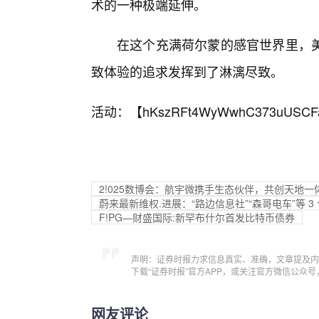
术的一种极端延伸。
在这个充满荷尔蒙的感官世界里，
致体验的追求发挥到了淋漓尽致。
活动：【
hKszRFt4WyWwhC373uUSCF
2!025数博会：航宇微携手生态伙伴，共创天地
蔚来最新维权.进展：“路边信息社”“森哥电车”等 3
F!PG—财盛国际:新罕布什尔首发比特币债券
声明：证券时报力求信息真实、准确，文章提及内
下载“证券时报”官方APP，或关注官方微信公众
网友评论