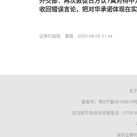
外交部：再次敦促日方认?真对待中
收回错误言论，把对华承诺体现在实
证券时报网
曹晨
2025-08-05 21:44
关
备案号：
粤ICP备09109218
违法和不良信息举报电话：0755-83
深圳证券